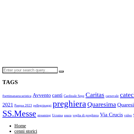
TAGS
Caritas
cate
Avvento
canti
#settimanaeucaristica
Cardinale Sepe
carnevale
preghiera
Quaresima
2021
Quares
Pasqua 2023
pellegrinaggi
SS.Messe
Via Crucis
streaming
Ucraina
usura
veglia di preghiera
video
Home
cenni storici