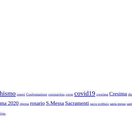
chismo
covid19
Cresima
ceneri
Confermazione
coronavirus
corso
crescima
di
ima 2020
rosario
S.Messa
Sacramenti
ripresa
sacra scrittura
santa messa
san
Voto