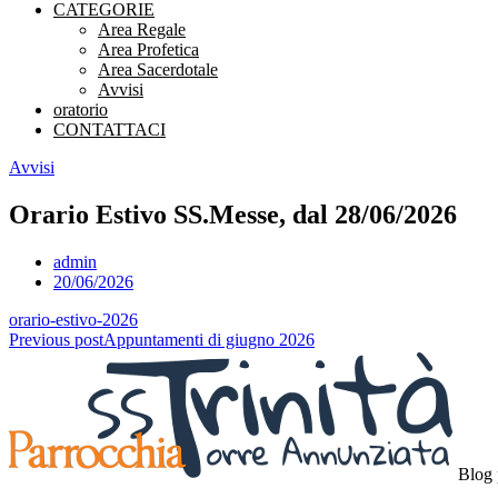
CATEGORIE
Area Regale
Area Profetica
Area Sacerdotale
Avvisi
oratorio
CONTATTACI
Avvisi
Orario Estivo SS.Messe, dal 28/06/2026
admin
20/06/2026
orario-estivo-2026
Navigazione
Previous post
Appuntamenti di giugno 2026
articoli
Blog 