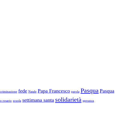
Pasqua
fede
Papa Francesco
Pasqua
scriminazione
Natale
parola
solidarietà
settimana santa
to rosario
scuola
speranza