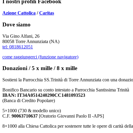
I nostri profili Facebook
Azione Cattolica
/
Caritas
Dove siamo
Via Gino Alfani, 26
80058 Torre Annunziata (NA)
tel: 0818612051
come raggiungerci (funzione navigatore)
Donazioni / 5 x mille / 8 x mille
Sostieni la Parrocchia SS.Trinità di Torre Annunziata con una donazio
Bonifico Bancario su conto intestato a Parrocchia Santissima Trinità
IBAN: IT34A0514240290CC1481093523
(Banca di Credito Popolare)
5×1000 (730 & modello unico)
C.F.
90063710637
[Oratorio Giovanni Paolo II -APS]
8×1000 alla Chiesa Cattolica per sostenere tutte le opere di carità dell