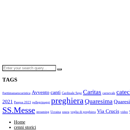
TAGS
Caritas
cate
Avvento
canti
#settimanaeucaristica
Cardinale Sepe
carnevale
preghiera
Quaresima
2021
Quares
Pasqua 2023
pellegrinaggi
SS.Messe
Via Crucis
streaming
Ucraina
usura
veglia di preghiera
video
Home
cenni storici