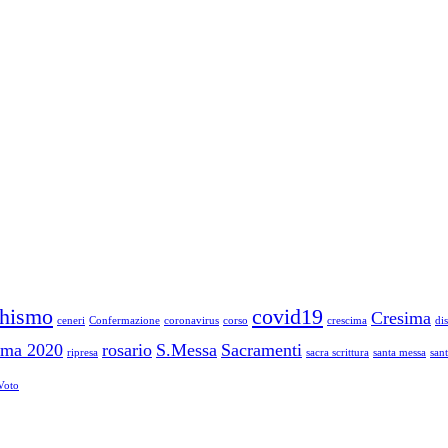
chismo
covid19
Cresima
ceneri
Confermazione
coronavirus
corso
crescima
di
ima 2020
rosario
S.Messa
Sacramenti
ripresa
sacra scrittura
santa messa
san
Voto