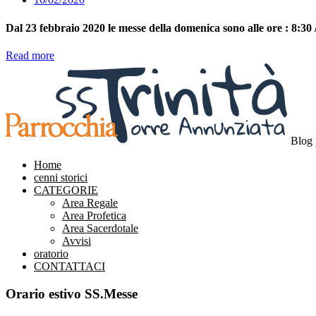
Dal 23 febbraio 2020 le messe della domenica sono alle ore : 8:30 /
Read more
Blog 
Home
cenni storici
CATEGORIE
Area Regale
Area Profetica
Area Sacerdotale
Avvisi
oratorio
CONTATTACI
Orario estivo SS.Messe