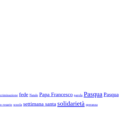
Pasqua
fede
Papa Francesco
Pasqua
scriminazione
Natale
parola
solidarietà
settimana santa
to rosario
scuola
speranza