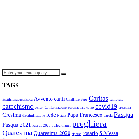
TAGS
Caritas
Avvento
canti
#settimanaeucaristica
Cardinale Sepe
carnevale
catechismo
covid19
ceneri
Confermazione
coronavirus
corso
crescima
Pasqua
Cresima
fede
Papa Francesco
discriminazione
Natale
parola
preghiera
Pasqua 2021
Pasqua 2023
pellegrinaggi
Quaresima
Quaresima 2020
rosario
S.Messa
ripresa