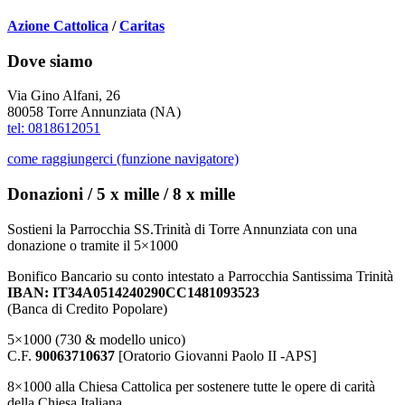
Azione Cattolica
/
Caritas
Dove siamo
Via Gino Alfani, 26
80058 Torre Annunziata (NA)
tel: 0818612051
come raggiungerci (funzione navigatore)
Donazioni / 5 x mille / 8 x mille
Sostieni la Parrocchia SS.Trinità di Torre Annunziata con una
donazione o tramite il 5×1000
Bonifico Bancario su conto intestato a Parrocchia Santissima Trinità
IBAN: IT34A0514240290CC1481093523
(Banca di Credito Popolare)
5×1000 (730 & modello unico)
C.F.
90063710637
[Oratorio Giovanni Paolo II -APS]
8×1000 alla Chiesa Cattolica per sostenere tutte le opere di carità
della Chiesa Italiana