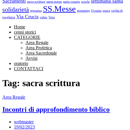
Sacramenti
settimana santa
sacra scrittura
santa messa
santo rosario
scuola
SS.Messe
solidarietà
speranza
streaming
Ucraina
usura
veglia di
Via Crucis
preghiera
video
Voto
Home
cenni storici
CATEGORIE
Area Regale
Area Profetica
Area Sacerdotale
Avvisi
oratorio
CONTATTACI
Tag: sacra scrittura
Area Regale
Incontri di approfondimento biblico
webmaster
19/02/2023