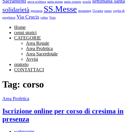
Sacramenti
settimana santa
sacra scrittura
santa messa
santo rosario
scuola
SS.Messe
solidarietà
speranza
streaming
Ucraina
usura
veglia di
Via Crucis
preghiera
video
Voto
Home
cenni storici
CATEGORIE
Area Regale
Area Profetica
Area Sacerdotale
Avvisi
oratorio
CONTATTACI
Tag: corso
Area Profetica
Iscrizione online per corso di cresima in
presenza
webmaster