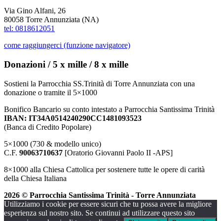
Via Gino Alfani, 26
80058 Torre Annunziata (NA)
tel: 0818612051
come raggiungerci (funzione navigatore)
Donazioni / 5 x mille / 8 x mille
Sostieni la Parrocchia SS.Trinità di Torre Annunziata con una
donazione o tramite il 5×1000
Bonifico Bancario su conto intestato a Parrocchia Santissima Trinità
IBAN: IT34A0514240290CC1481093523
(Banca di Credito Popolare)
5×1000 (730 & modello unico)
C.F.
90063710637
[Oratorio Giovanni Paolo II -APS]
8×1000 alla Chiesa Cattolica per sostenere tutte le opere di carità
della Chiesa Italiana
2026 © Parrocchia Santissima Trinità - Torre Annunziata
Utilizziamo i cookie per essere sicuri che tu possa avere la migliore
esperienza sul nostro sito. Se continui ad utilizzare questo sito