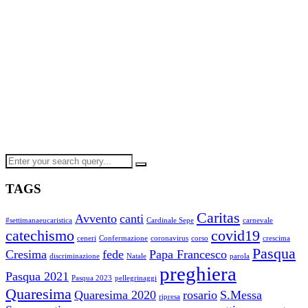
TAGS
Caritas
Avvento
canti
#settimanaeucaristica
Cardinale Sepe
carnevale
catechismo
covid19
ceneri
Confermazione
coronavirus
corso
crescima
Pasqua
Cresima
fede
Papa Francesco
discriminazione
Natale
parola
preghiera
Pasqua 2021
Pasqua 2023
pellegrinaggi
Quaresima
Quaresima 2020
rosario
S.Messa
ripresa