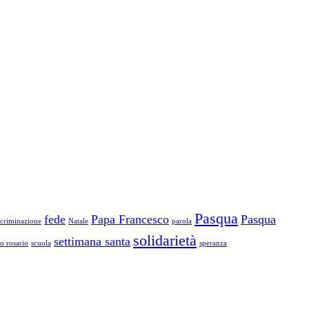
Pasqua
fede
Papa Francesco
Pasqua
scriminazione
Natale
parola
solidarietà
settimana santa
to rosario
scuola
speranza