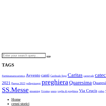
TAGS
Caritas
cate
Avvento
canti
#settimanaeucaristica
Cardinale Sepe
carnevale
preghiera
Quaresima
2021
Quares
Pasqua 2023
pellegrinaggi
SS.Messe
Via Crucis
streaming
Ucraina
usura
veglia di preghiera
video
Home
cenni storici