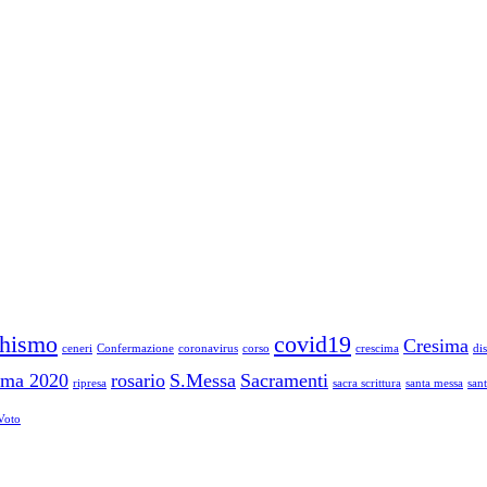
chismo
covid19
Cresima
ceneri
Confermazione
coronavirus
corso
crescima
di
ima 2020
rosario
S.Messa
Sacramenti
ripresa
sacra scrittura
santa messa
san
Voto