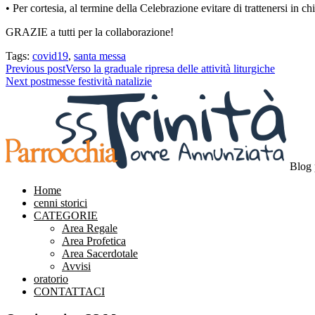
• Per cortesia, al termine della Celebrazione evitare di trattenersi in c
GRAZIE a tutti per la collaborazione!
Tags:
covid19
,
santa messa
Navigazione
Previous post
Verso la graduale ripresa delle attività liturgiche
Next post
messe festività natalizie
articoli
Blog 
Home
cenni storici
CATEGORIE
Area Regale
Area Profetica
Area Sacerdotale
Avvisi
oratorio
CONTATTACI